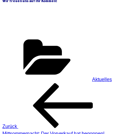
Wir freuen uns auf Ihr Kommen!
Kategorien
Aktuelles
Beitragsnavigation
Vorheriger
Beitrag
Zurück
Mittsommernacht: Der Vorverkauf hat begonnen!