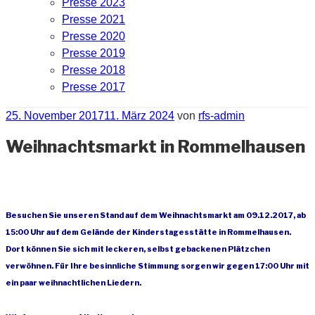
Presse 2023
Presse 2021
Presse 2020
Presse 2019
Presse 2018
Presse 2017
Veröffentlicht
25. November 2017
11. März 2024
von
rfs-admin
am
Weihnachtsmarkt in Rommelhausen
Besuchen Sie unseren Stand auf dem Weihnachtsmarkt am 09.12.2017, ab
15:00 Uhr auf dem Gelände der Kinderstagesstätte in Rommelhausen.
Dort können Sie sich mit leckeren, selbst gebackenen Plätzchen
verwöhnen. Für Ihre besinnliche Stimmung sorgen wir gegen 17:00 Uhr mit
ein paar weihnachtlichen Liedern.