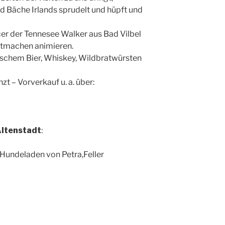
nd Bäche Irlands sprudelt und hüpft und
r der Tennesee Walker aus Bad Vilbel
itmachen animieren.
irischem Bier, Whiskey, Wildbratwürsten
zt – Vorverkauf u. a. über:
Altenstadt
:
r Hundeladen von Petra,Feller