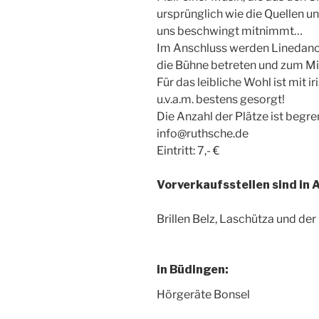
ursprünglich wie die Quellen u
uns beschwingt mitnimmt…
Im Anschluss werden Linedance
die Bühne betreten und zum M
Für das leibliche Wohl ist mit 
u.v.a.m. bestens gesorgt!
Die Anzahl der Plätze ist begren
info@ruthsche.de
Eintritt: 7,- €
Vorverkaufsstellen sind in 
Brillen Belz, Laschütza und de
in Büdingen:
Hörgeräte Bonsel