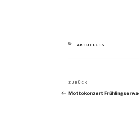
KATEGORIEN
AKTUELLES
Beitragsnavigation
Vorheriger
ZURÜCK
Beitrag
Mottokonzert Frühlingserwa