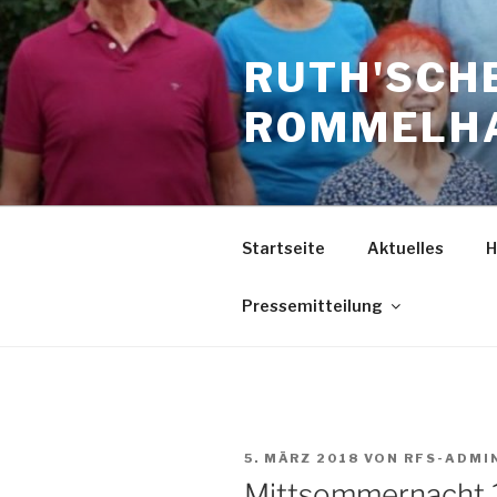
Zum
Inhalt
RUTH'SCH
springen
ROMMELHA
Startseite
Aktuelles
H
Pressemitteilung
VERÖFFENTLICHT
5. MÄRZ 2018
VON
RFS-ADMI
AM
Mittsommernacht 